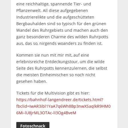
eine reichhaltige, spannende Tier- und
Pflanzenwelt. All diese aufgegebenen
Industrierelikte und die aufgeschütteten
Bergbauhalden sind so typisch für den grünen
Wandel des Ruhrgebiets und machen auch den
ganz besonderen Charme des wilden Ruhrpotts
aus, das so, nirgends woanders zu finden ist.
Kommen sie nun mit mir mit, auf eine
erlebnisreiche Entdeckungstour, um die wilde
Seite des Ruhrpotts kennenzulernen, die selbst
die meisten Einheimischen so noch nicht
gesehen haben.
Tickets für die Multivision gibt es hier:
https://bahnhof-langendreer.de/tickets.html?
fbclid=IwAR3ibl1YaA7q6Wh8Bp3nwXSaqlkR9HM0
6Mi-lU8jrML3OTAc-lI3Og4BveM
Fotoschnack