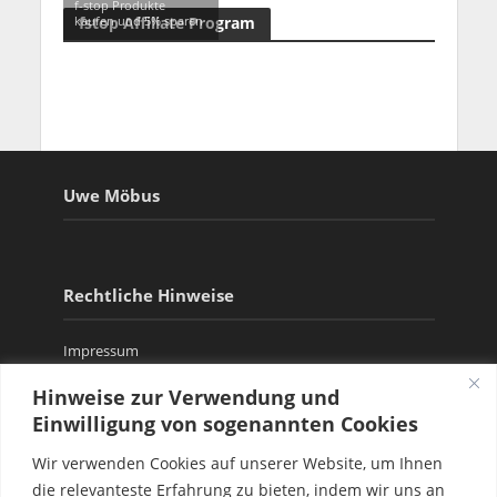
f-stop Produkte
fstop Affiliate Program
kaufen und 5% sparen
Uwe Möbus
Rechtliche Hinweise
Impressum
Datenschutzerklärung
Hinweise zur Verwendung und
Einwilligung von sogenannten Cookies
Wir verwenden Cookies auf unserer Website, um Ihnen
Copyright © 2026. Created by
Meks
. Powered by
die relevanteste Erfahrung zu bieten, indem wir uns an