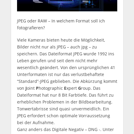
JPEG oder RAW – In welchem Format soll ich
fotografieren?
Viele Kameras bieten heute die Möglichkeit,
Bilder nicht nur als JPEG – auch jpg – zu
speichern. Das Dateiformat JPEG wurde 1992 ins
Leben gerufen und seit dem nicht mehr
wesentlich geändert. Von den ursprünglichen 41
Unterformaten ist nur das verlustbehaftete
“Standard”-JPEG geblieben. Die Abkürzung kommt
von
J
oint
P
hotographic
E
xpert
G
roup. Das
Dateiformat hat nur 8 Bit Farbtiefe. Das führt zu
erheblichen Problemen in der Bildbearbeitung.
Tonwertabrisse sind quasi unvermeidlich. Ein
JPEG erfordert schon optimale Vorraussetzung
bei der Aufnahme.
Ganz anders das Digitale Negativ – DNG -. Unter