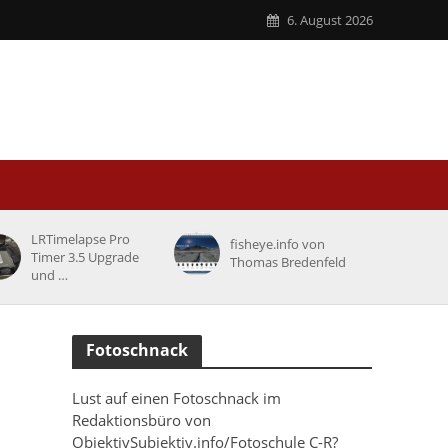
6. August 2026
LRTimelapse Pro
fisheye.info von
Timer 3.5 Upgrade
Thomas Bredenfeld
und …
Fotoschnack
Lust auf einen Fotoschnack im
Redaktionsbüro von
ObjektivSubjektiv.info/Fotoschule C-R?