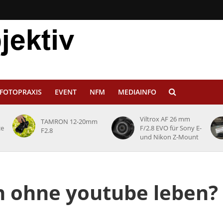
FOTOPRAXIS
EVENT
NFM
MEDIAINFO
Viltrox AF 26 mm
TAMRON 12-20mm
ce
F/2.8 EVO für Sony E-
F2.8
und Nikon Z-Mount
 ohne youtube leben?