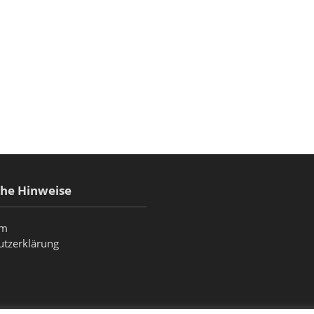
che Hinweise
um
utzerklärung