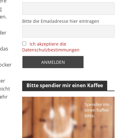
ere
g
en.
Bitte die Emailadresse hier eintragen
der
Ich akzeptiere die
 das
Datenschutzbestimmungen
ocker
ner
Bitte spendier mir einen Kaffee
nicht
mehr