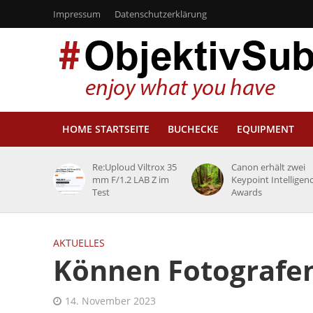
Impressum
Datenschutzerklärung
HOME STARTSEITE
BUCHECKE
EQUIPMENT
Re:Uploud Viltrox 35
Canon erhält zwei
mm F/1.2 LAB Z im
Keypoint Intelligen
Test
Awards
AKTUELLES
Können Fotografen
14. November 2023