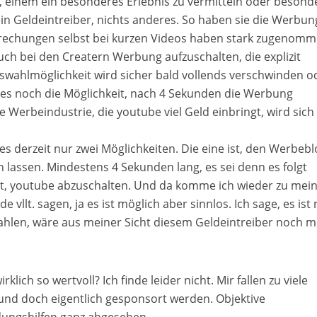
m, einem ein besonderes Erlebnis zu vermitteln oder besond
in Geldeintreiber, nichts anderes. So haben sie die Werbun
rbrechungen selbst bei kurzen Videos haben stark zugenomm
ch bei den Creatern Werbung aufzuschalten, die explizit
swahlmöglichkeit wird sicher bald vollends verschwinden o
t es noch die Möglichkeit, nach 4 Sekunden die Werbung
 Werbeindustrie, die youtube viel Geld einbringt, wird sich
 derzeit nur zwei Möglichkeiten. Die eine ist, den Werbebl
lassen. Mindestens 4 Sekunden lang, es sei denn es folgt
st, youtube abzuschalten. Und da komme ich wieder zu mei
llt. sagen, ja es ist möglich aber sinnlos. Ich sage, es ist 
zahlen, wäre aus meiner Sicht diesem Geldeintreiber noch 
lich so wertvoll? Ich finde leider nicht. Mir fallen zu viele
n und doch eigentlich gesponsort werden. Objektive
dungshilfen ganz abgesehen.