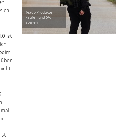
en
sich
f-stop Produkte
kaufen und 5%
sparen
0 ist
ich
 beim
nüber
nicht
G
n
 mal
em
r
Ist