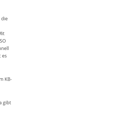
 die
it
ISO
nell
 es
em KB-
 gibt