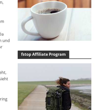
m,
 um
Da
n und
or
fstop Affiliate Program
eht,
sieht
ring