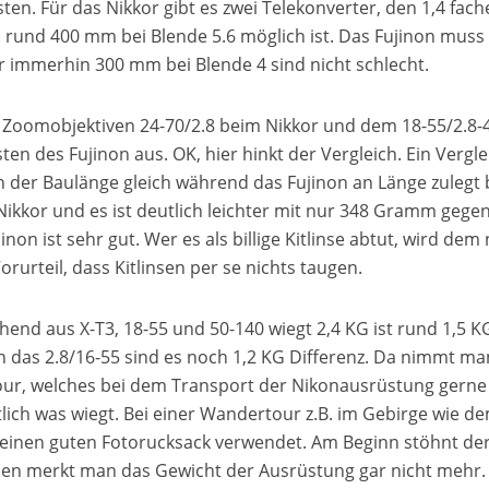
ten. Für das Nikkor gibt es zwei Telekonverter, den 1,4 fach
 rund 400 mm bei Blende 5.6 möglich ist. Das Fujinon muss 
 immerhin 300 mm bei Blende 4 sind nicht schlecht.
 Zoomobjektiven 24-70/2.8 beim Nikkor und dem 18-55/2.8-4.
en des Fujinon aus. OK, hier hinkt der Vergleich. Ein Vergle
 in der Baulänge gleich während das Fujinon an Länge zulegt
 Nikkor und es ist deutlich leichter mit nur 348 Gramm gege
on ist sehr gut. Wer es als billige Kitlinse abtut, wird dem 
rurteil, dass Kitlinsen per se nichts taugen.
end aus X-T3, 18-55 und 50-140 wiegt 2,4 KG ist rund 1,5 K
 das 2.8/16-55 sind es noch 1,2 KG Differenz. Da nimmt ma
tour, welches bei dem Transport der Nikonausrüstung gerne
tlich was wiegt. Bei einer Wandertour z.B. im Gebirge wie d
 einen guten Fotorucksack verwendet. Am Beginn stöhnt de
en merkt man das Gewicht der Ausrüstung gar nicht mehr. 