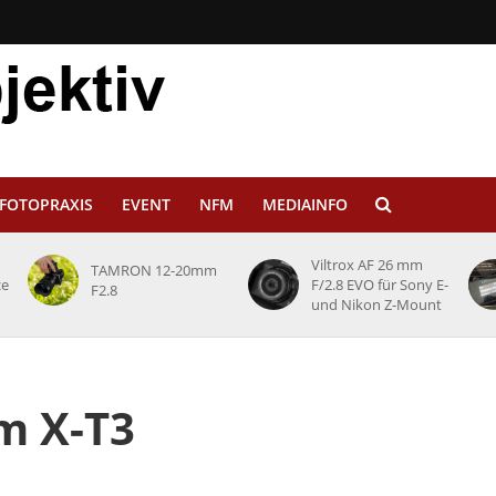
FOTOPRAXIS
EVENT
NFM
MEDIAINFO
Viltrox AF 26 mm
TAMRON 12-20mm
ce
F/2.8 EVO für Sony E-
F2.8
und Nikon Z-Mount
lm X-T3