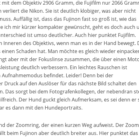
egt mit dem Objektiv 2906 Gramm, die Fujifilm nur 2066 Gram
erliert die Nikon. Sie ist deutlich klobiger, was aber nicht
. Auffällig ist, dass das Fujinon fast so groß ist, wie das
tte ich mir kürzer kompakter gewünscht, geht es doch auch
terschied ist umso deutlicher. Auch hier punktet Fujifilm.
 im Inneren des Objektivs, wenn man es in der Hand bewegt. 
s einen Schaden hat. Man möchte es gleich wieder einpacke
ngt aber mit der Fokuslinse zusammen, die über einen Mot
leistung deutlich verbessern. Ein leichtes Rauschen ist
m Aufnahmemodus befindet. Leider! Denn bei der
r Druck auf den Auslöser für das nächste Bild schaltet den
n. Das sorgt bei dem Fotografenkollegen, der nebendran st
hilfreich. Der Hund guckt gleich Aufmerksam, es sei denn er 
ar es dann mit den Hundeportraits.
und der Zoomring, der einen kurzen Weg aufweist. Der Zoom
ällt beim Fujinon aber deutlich breiter aus. Hier punktet das