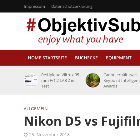
Impressum
Datenschutzerklärung
HOME STARTSEITE
BUCHECKE
EQUIPMENT
Re:Uploud Viltrox 35
Canon erhält zwei
mm F/1.2 LAB Z im
Keypoint Intelligen
Test
Awards
ALLGEMEIN
Nikon D5 vs Fujifi
25. November 2018