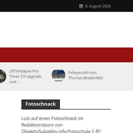
6. August 2026
LRTimelapse Pro
fisheye.info von
Timer 3.5 Upgrade
Thomas Bredenfeld
und …
Fotoschnack
Lust auf einen Fotoschnack im
Redaktionsbüro von
ObjektivSubjektiv.info/Fotoschule C-R?