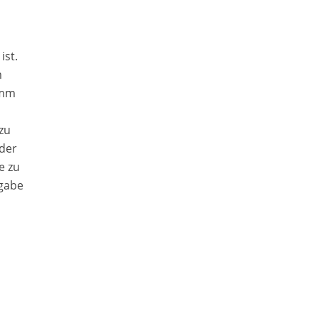
ist.
m
 mm
zu
 der
e zu
sgabe