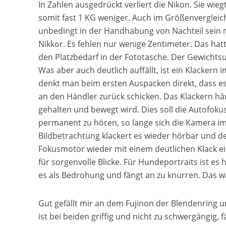
In Zahlen ausgedrückt verliert die Nikon. Sie wi
somit fast 1 KG weniger. Auch im Größenvergleich v
unbedingt in der Handhabung von Nachteil sein muss
Nikkor. Es fehlen nur wenige Zentimeter. Das ha
den Platzbedarf in der Fototasche. Der Gewichtsun
Was aber auch deutlich auffällt, ist ein Klackern
denkt man beim ersten Auspacken direkt, dass e
an den Händler zurück schicken. Das Klackern hä
gehalten und bewegt wird. Dies soll die Autofokus
permanent zu hören, so lange sich die Kamera i
Bildbetrachtung klackert es wieder hörbar und de
Fokusmotor wieder mit einem deutlichen Klack ei
für sorgenvolle Blicke. Für Hundeportraits ist es 
es als Bedrohung und fängt an zu knurren. Das w
Gut gefällt mir an dem Fujinon der Blendenring 
ist bei beiden griffig und nicht zu schwergängig, f