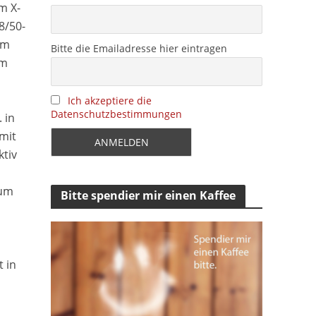
lm X-
8/50-
lm
Bitte die Emailadresse hier eintragen
em
Ich akzeptiere die
Datenschutzbestimmungen
 in
mit
tiv
 um
Bitte spendier mir einen Kaffee
t in