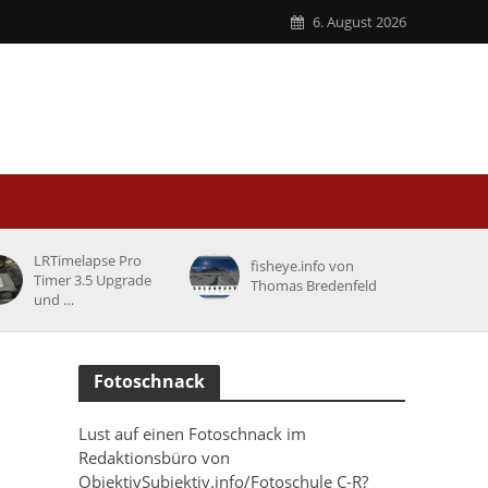
6. August 2026
LRTimelapse Pro
fisheye.info von
Timer 3.5 Upgrade
Thomas Bredenfeld
und …
Fotoschnack
Lust auf einen Fotoschnack im
Redaktionsbüro von
ObjektivSubjektiv.info/Fotoschule C-R?