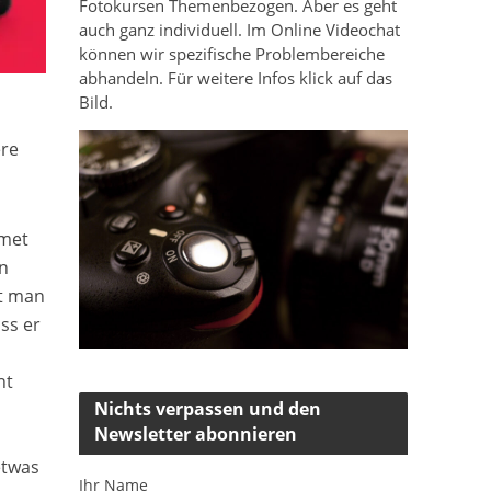
Fotokursen Themenbezogen. Aber es geht
auch ganz individuell. Im Online Videochat
können wir spezifische Problembereiche
abhandeln. Für weitere Infos klick auf das
Bild.
ere
umet
nn
lt man
ss er
ht
Nichts verpassen und den
Newsletter abonnieren
etwas
Ihr Name