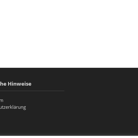
che Hinweise
um
utzerklärung