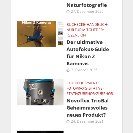
Naturfotografie
27. Dezember 2025
BUCHECKE
•
HANDBUCH
•
NUR FÜR MITGLIEDER
•
REZENSION
Der ultimative
Autofokus-Guide
für Nikon Z
Kameras
7. Oktober 2025
CLUB
•
EQUIPMENT
•
FOTOPRAXIS
•
STATIVE
•
STATIVZUBEHÖR
•
ZUBEHÖR
Novoflex TrioBal –
Geheimnisvolles
neues Produkt?
24. Dezember 2021