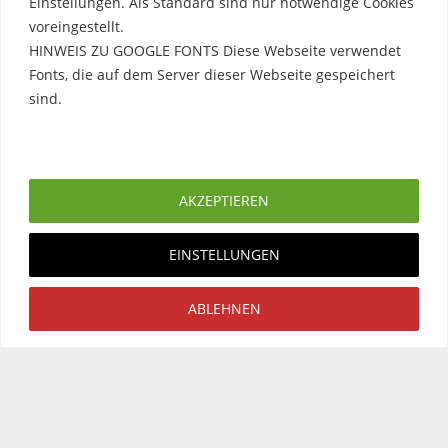
Einstellungen. Als Standard sind nur notwendige Cookies
voreingestellt.
HINWEIS ZU GOOGLE FONTS Diese Webseite verwendet
Fonts, die auf dem Server dieser Webseite gespeichert
sind.
Erfahre mehr
AKZEPTIEREN
Rechtliche Hinweise
EINSTELLUNGEN
Impressum
ABLEHNEN
Datenschutzerklärung
Copyright © 2026. Created by
Meks
. Powered by
WordPress
.