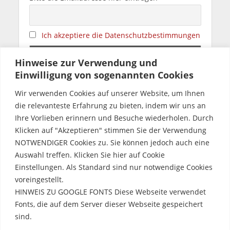
Ich akzeptiere die Datenschutzbestimmungen
Hinweise zur Verwendung und
Einwilligung von sogenannten Cookies
Bitte spendier mir einen Kaffee
Wir verwenden Cookies auf unserer Website, um Ihnen
die relevanteste Erfahrung zu bieten, indem wir uns an
Ihre Vorlieben erinnern und Besuche wiederholen. Durch
f-stop Produkte
fstop Affiliate Program
kaufen und 5% sparen
Klicken auf "Akzeptieren" stimmen Sie der Verwendung
NOTWENDIGER Cookies zu. Sie können jedoch auch eine
Auswahl treffen. Klicken Sie hier auf Cookie
Einstellungen. Als Standard sind nur notwendige Cookies
voreingestellt.
Uwe Möbus
HINWEIS ZU GOOGLE FONTS Diese Webseite verwendet
Fonts, die auf dem Server dieser Webseite gespeichert
sind.