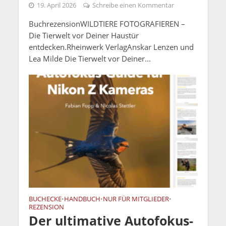
19. April 2026
Schreibe einen Kommentar
BuchrezensionWILDTIERE FOTOGRAFIEREN –
Die Tierwelt vor Deiner Haustür
entdecken.Rheinwerk VerlagAnskar Lenzen und
Lea Milde Die Tierwelt vor Deiner...
BUCHECKE
HANDBUCH
NUR FÜR MITGLIEDER
•
•
•
REZENSION
Der ultimative Autofokus-