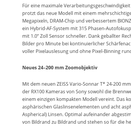
Für eine maximale Verarbeitungsgeschwindigkeit
protzt das neue Modell mit einem mehrschichtige
Megapixeln, DRAM-Chip und verbessertem BIONZ X B
ein Hybrid-AF-System mit 315 Phasen-Autofokuspu
mit 1.0“ Zoll Sensor schneller. Dank geballter R
Bilder pro Minute bei kontinuierlicher Schärfena
voller Pixelauslesung und ohne Pixel-Binning ru
Neues 24–200 mm Zoomobjektiv
Mit dem neuen ZEISS Vario-Sonnar T* 24-200 mm F
der RX100 Kameras von Sony sowohl die Brennwe
einem einzigen kompakten Modell vereint. Das ko
asphärischen Glaslinsenelementen und acht asph
Aspherical) Linsen. Optimal aufeinander abgesti
von Bildrand zu Bildrand und stehen so für die he