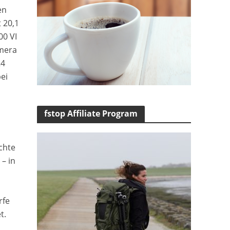
en
 20,1
00 VI
amera
24
ei
fstop Affiliate Program
chte
– in
rfe
t.