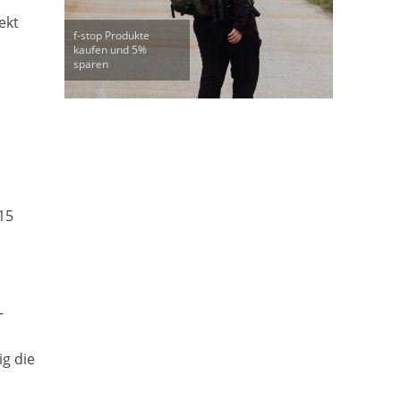
ekt
f-stop Produkte
kaufen und 5%
sparen
15
-
g die