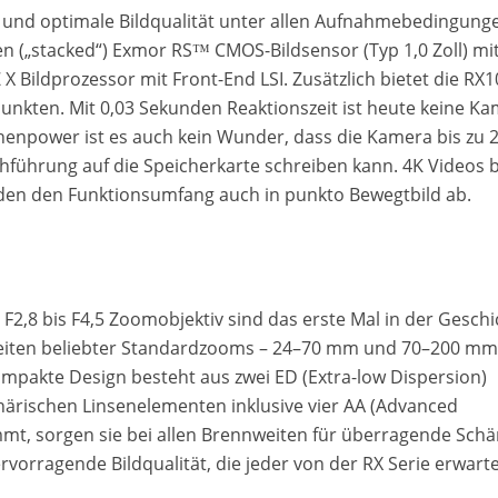
 und optimale Bildqualität unter allen Aufnahmebedingung
n („stacked“) Exmor RS™ CMOS-Bildsensor (Typ 1,0 Zoll) mit
ildprozessor mit Front-End LSI. Zusätzlich bietet die RX1
nkten. Mit 0,03 Sekunden Reaktionszeit ist heute keine K
echenpower ist es auch kein Wunder, dass die Kamera bis zu 
chführung auf die Speicherkarte schreiben kann. 4K Videos b
nden den Funktionsumfang auch in punkto Bewegtbild ab.
2,8 bis F4,5 Zoomobjektiv sind das erste Mal in der Geschi
iten beliebter Standardzooms – 24–70 mm und 70–200 mm 
mpakte Design besteht aus zwei ED (Extra-low Dispersion)
ärischen Linsenelementen inklusive vier AA (Advanced
mmt, sorgen sie bei allen Brennweiten für überragende Schä
rvorragende Bildqualität, die jeder von der RX Serie erwarte