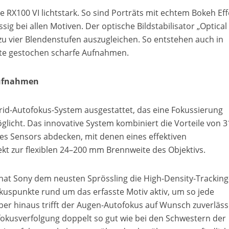
RX100 VI lichtstark. So sind Porträts mit echtem Bokeh Eff
sig bei allen Motiven. Der optische Bildstabilisator „Optical
 zu vier Blendenstufen auszugleichen. So entstehen auch in
ite gestochen scharfe Aufnahmen.
Aufnahmen
rid-Autofokus-System ausgestattet, das eine Fokussierung
licht. Das innovative System kombiniert die Vorteile von 3
s Sensors abdecken, mit denen eines effektiven
t zur flexiblen 24–200 mm Brennweite des Objektivs.
hat Sony dem neusten Sprössling die High-Density-Tracking
okuspunkte rund um das erfasste Motiv aktiv, um so jede
er hinaus trifft der Augen-Autofokus auf Wunsch zuverlässi
utofokusverfolgung doppelt so gut wie bei den Schwestern der