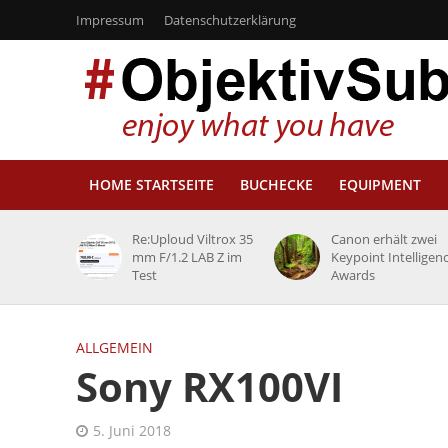
Impressum
Datenschutzerklärung
HOME STARTSEITE
BUCHECKE
EQUIPMENT
Re:Uploud Viltrox 35
Canon erhält zwei
mm F/1.2 LAB Z im
Keypoint Intelligen
Test
Awards
ALLGEMEIN
Sony RX100VI
5. Juni 2018