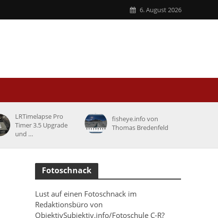
6. August 2026
LRTimelapse Pro
fisheye.info von
Timer 3.5 Upgrade
Thomas Bredenfeld
und …
Fotoschnack
Lust auf einen Fotoschnack im
Redaktionsbüro von
ObjektivSubjektiv.info/Fotoschule C-R?