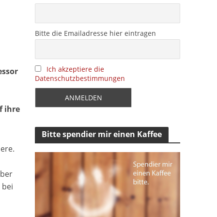
Bitte die Emailadresse hier eintragen
Ich akzeptiere die
essor
Datenschutzbestimmungen
 ihre
Bitte spendier mir einen Kaffee
ere.
über
 bei