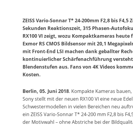
ZEISS Vario-Sonnar T* 24-200mm F2,8 bis F4,5 
Sekunden Reaktionszeit, 315 Phasen-Autofokus
RX100 VI zeigt, wozu Kompaktkameras heute fäh
Exmor RS CMOS Bildsensor mit 20,1 Megapixel
mit Front-End LSI machen dank geballter Reche
kontinuierlicher Schärfenachführung versteht si
Blendenstufen aus. Fans von 4K Videos kommen
Kosten.
Berlin, 05. Juni 2018
. Kompakte Kameras bauen, is
Sony stellt mit der neuen RX100 VI eine neue Ede
Schwestermodellen in vielen Bereichen neu auftr
ein ZEISS Vario-Sonnar T* 24-200 mm F2,8 bis F4,5
der Motivwahl – ohne Abstriche bei der Bildqual