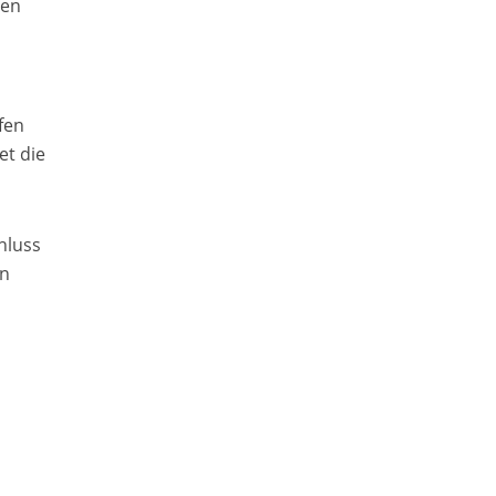
hen
fen
et die
hluss
en