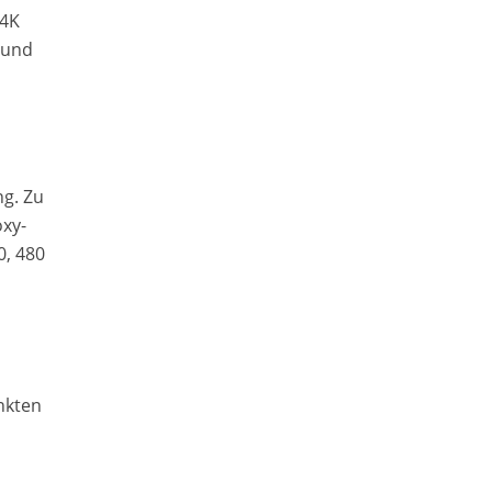
 4K
 und
ng. Zu
oxy-
0, 480
nkten