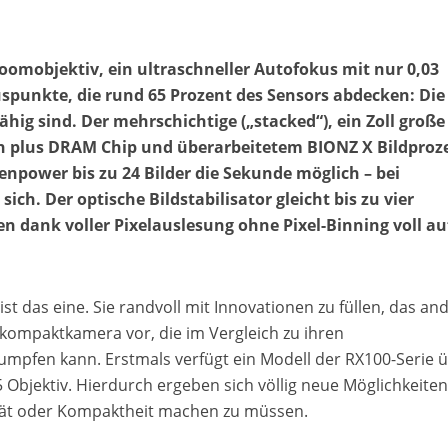
Zoomobjektiv, ein ultraschneller Autofokus mit nur 0,03
punkte, die rund 65 Prozent des Sensors abdecken: Die
ig sind. Der mehrschichtige („stacked“), ein Zoll große
n plus DRAM Chip und überarbeitetem BIONZ X Bildproz
npower bis zu 24 Bilder die Sekunde möglich – bei
ch. Der optische Bildstabilisator gleicht bis zu vier
 dank voller Pixelauslesung ohne Pixel-Binning voll auf
t das eine. Sie randvoll mit Innovationen zu füllen, das and
lkompaktkamera vor, die im Vergleich zu ihren
umpfen kann. Erstmals verfügt ein Modell der RX100-Serie 
 Objektiv. Hierdurch ergeben sich völlig neue Möglichkeiten
ität oder Kompaktheit machen zu müssen.