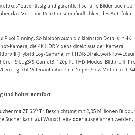
tofokus“ zuverlässig und garantiert scharfe Bilder auch bei
ber das Menü die Reaktionsempfindlichkeit des Autofokus
e Pixel-Binning. So bleiben auch die kleinsten Details in 4K
r-shot-Kamera, die 4K HDR Videos direkt aus der Kamera
Bildprofil (Hybrid Log-Gamma) mit HDR-Direktworkflow-Lösu
hören S-Log3/S-Gamut3, 120p Full HD-Modus, Bildprofil, Pr
I ermöglicht Videoaufnahmen in Super Slow Motion mit 24
ng und hoher Komfort
®
ucher mit ZEISS
T* Beschichtung mit 2,35 Millionen Bildpu
che Sucher kann auf Wunsch ein- oder ausgefahren werden.