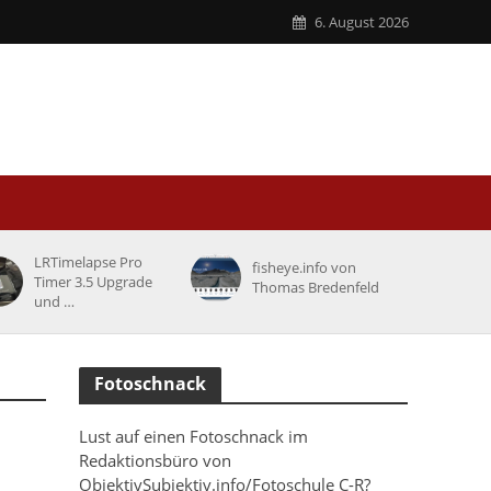
6. August 2026
LRTimelapse Pro
fisheye.info von
Timer 3.5 Upgrade
Thomas Bredenfeld
und …
Fotoschnack
Lust auf einen Fotoschnack im
Redaktionsbüro von
ObjektivSubjektiv.info/Fotoschule C-R?