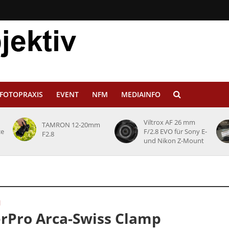
FOTOPRAXIS
EVENT
NFM
MEDIAINFO
Viltrox AF 26 mm
TAMRON 12-20mm
ce
F/2.8 EVO für Sony E-
F2.8
und Nikon Z-Mount
N
erPro Arca-Swiss Clamp