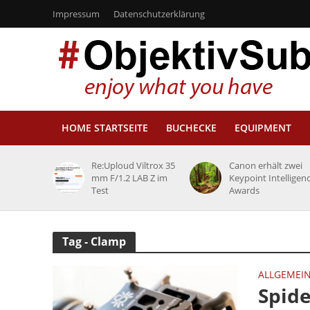
Impressum
Datenschutzerklärung
HOME STARTSEITE
BUCHECKE
EQUIPMENT
Re:Uploud Viltrox 35
Canon erhält zwei
mm F/1.2 LAB Z im
Keypoint Intelligen
Test
Awards
Tag - Clamp
ALLGEMEI
Spid