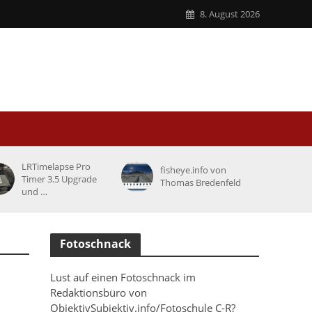
8. August 2026
LRTimelapse Pro
fisheye.info von
Timer 3.5 Upgrade
Thomas Bredenfeld
und …
Fotoschnack
Lust auf einen Fotoschnack im
Redaktionsbüro von
ObjektivSubjektiv.info/Fotoschule C-R?