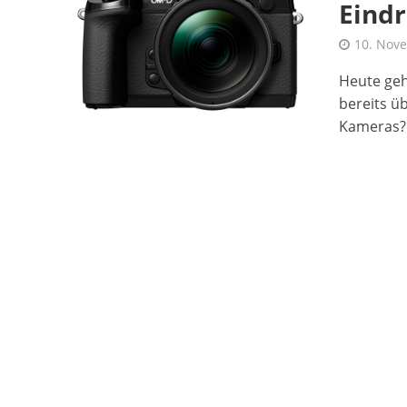
Eind
10. Nov
Heute geh
bereits ü
Kameras? N