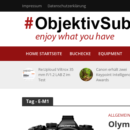
Impressum
Datenschutzerklärung
HOME STARTSEITE
BUCHECKE
EQUIPMENT
Re:Uploud Viltrox 35
Canon erhält zwei
mm F/1.2 LAB Z im
Keypoint Intelligen
Test
Awards
Tag - E-M1
ALLGEMEI
Olym