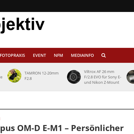
FOTOPRAXIS
EVENT
NFM
MEDIAINFO
Viltrox AF 26 mm
TAMRON 12-20mm
ce
F/2.8 EVO für Sony E-
F2.8
und Nikon Z-Mount
N
pus OM-D E-M1 – Persönlicher