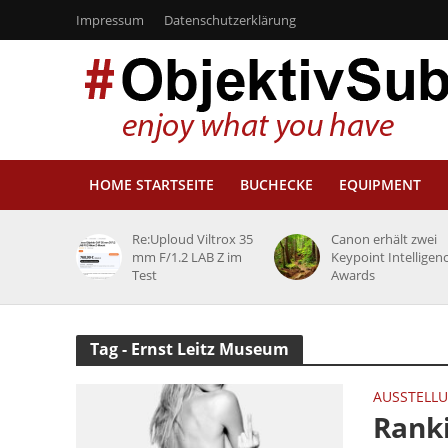
Impressum
Datenschutzerklärung
HOME STARTSEITE
BUCHECKE
EQUIPMENT
Re:Uploud Viltrox 35
Canon erhält zwei
mm F/1.2 LAB Z im
Keypoint Intelligen
Test
Awards
Tag - Ernst Leitz Museum
AUSSTELL
Ranki