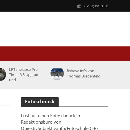
7. August 2026
LRTimelapse Pro
fisheye.info von
Timer 3.5 Upgrade
Thomas Bredenfeld
und …
Fotoschnack
Lust auf einen Fotoschnack im
Redaktionsbüro von
ObjektivSubjektiv.info/Fotoschule C-R?