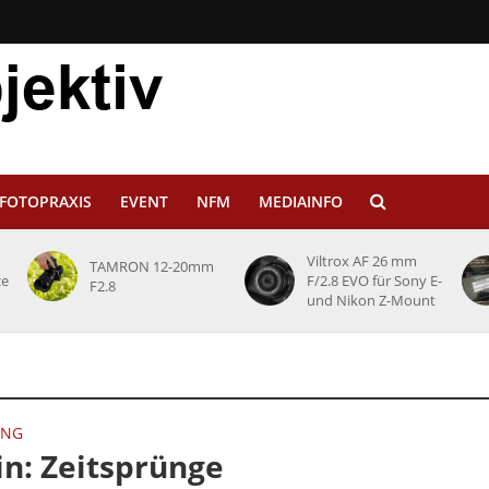
FOTOPRAXIS
EVENT
NFM
MEDIAINFO
Viltrox AF 26 mm
TAMRON 12-20mm
ce
F/2.8 EVO für Sony E-
F2.8
und Nikon Z-Mount
UNG
n: Zeitsprünge