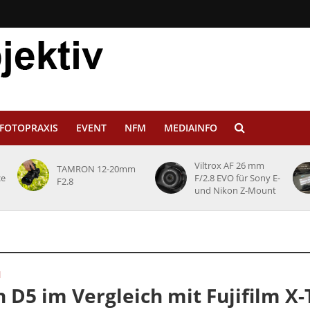
FOTOPRAXIS
EVENT
NFM
MEDIAINFO
Viltrox AF 26 mm
TAMRON 12-20mm
ce
F/2.8 EVO für Sony E-
F2.8
und Nikon Z-Mount
N
 D5 im Vergleich mit Fujifilm X-