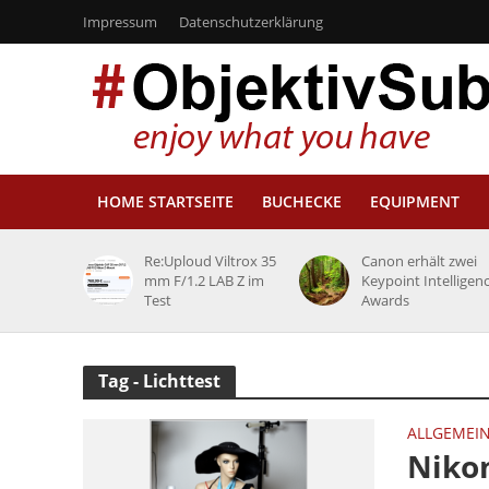
Impressum
Datenschutzerklärung
HOME STARTSEITE
BUCHECKE
EQUIPMENT
Re:Uploud Viltrox 35
Canon erhält zwei
mm F/1.2 LAB Z im
Keypoint Intelligen
Test
Awards
Tag - Lichttest
ALLGEMEI
Nikon