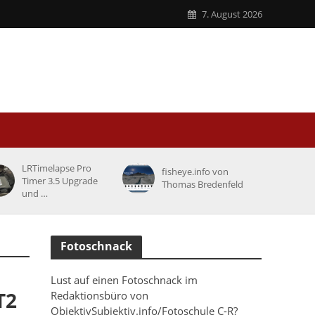
7. August 2026
LRTimelapse Pro
fisheye.info von
Timer 3.5 Upgrade
Thomas Bredenfeld
und …
Fotoschnack
Lust auf einen Fotoschnack im
T2
Redaktionsbüro von
ObjektivSubjektiv.info/Fotoschule C-R?