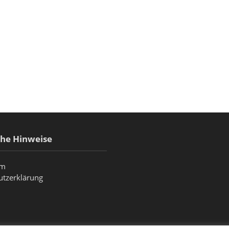
che Hinweise
um
utzerklärung