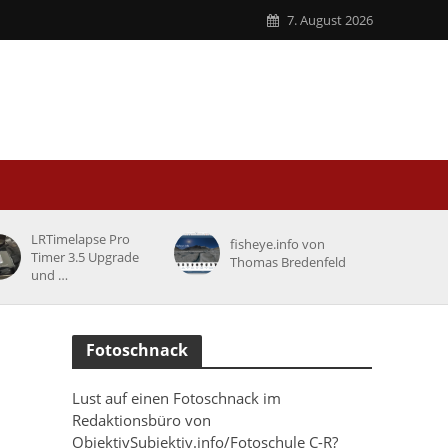
7. August 2026
LRTimelapse Pro
fisheye.info von
Timer 3.5 Upgrade
Thomas Bredenfeld
und …
Fotoschnack
Lust auf einen Fotoschnack im
Redaktionsbüro von
ObjektivSubjektiv.info/Fotoschule C-R?