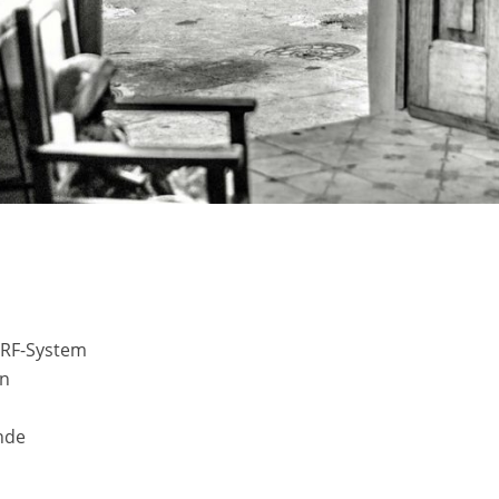
 RF-System
en
ende