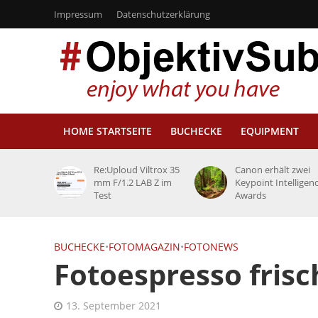
Impressum
Datenschutzerklärung
HOME STARTSEITE
BUCHECKE
EQUIPMENT
Re:Uploud Viltrox 35
Canon erhält zwei
mm F/1.2 LAB Z im
Keypoint Intelligen
Test
Awards
BUCHECKE
•
FOTOMAGAZIN
•
FOTONEWS
Fotoespresso fris
13. September 2021