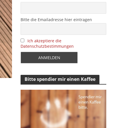
Bitte die Emailadresse hier eintragen
Ich akzeptiere die
Datenschutzbestimmungen
Bitte spendier mir einen Kaffee