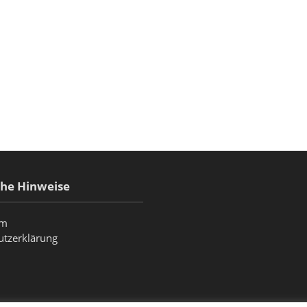
che Hinweise
um
utzerklärung