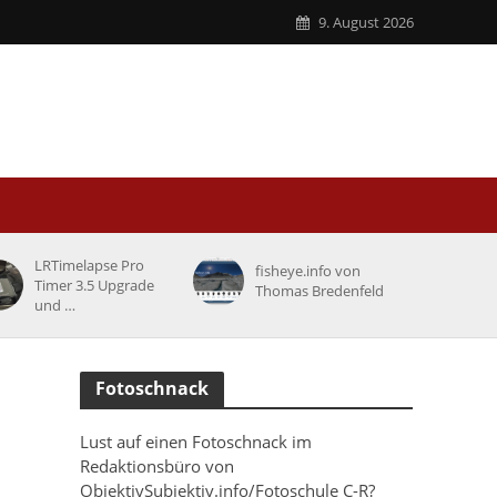
9. August 2026
LRTimelapse Pro
fisheye.info von
Timer 3.5 Upgrade
Thomas Bredenfeld
und …
Fotoschnack
Lust auf einen Fotoschnack im
Redaktionsbüro von
ObjektivSubjektiv.info/Fotoschule C-R?