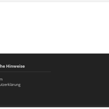
che Hinweise
um
utzerklärung