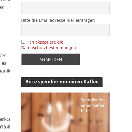
er
Bitte die Emailadresse hier eintragen
Ich akzeptiere die
Datenschutzbestimmungen
des
 es
hanik
Bitte spendier mir einen Kaffee
arkts
’Roll