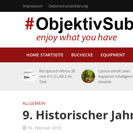
Impressum
Datenschutzerklärung
HOME STARTSEITE
BUCHECKE
EQUIPMENT
Re:Uploud Viltrox 35
Canon erhält zwei
mm F/1.2 LAB Z im
Keypoint Intelligen
Test
Awards
ALLGEMEIN
9. Historischer Ja
16. Februar 2016