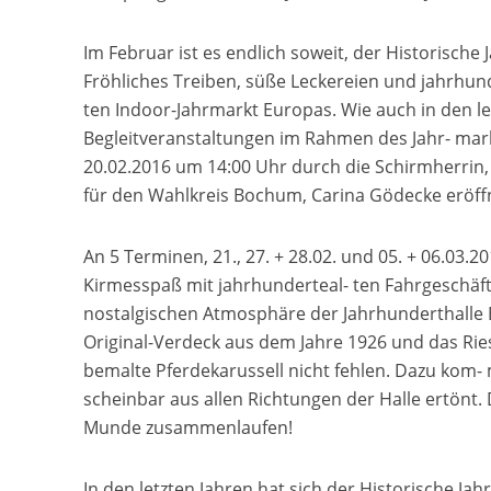
Im Februar ist es endlich soweit, der Historische
Fröhliches Treiben, süße Leckereien und jahrhun
ten Indoor-Jahrmarkt Europas. Wie auch in den le
Begleitveranstaltungen im Rahmen des Jahr- markt
20.02.2016 um 14:00 Uhr durch die Schirmherrin,
für den Wahlkreis Bochum, Carina Gödecke eröff
An 5 Terminen, 21., 27. + 28.02. und 05. + 06.03.2
Kirmesspaß mit jahrhunderteal- ten Fahrgeschäft
nostalgischen Atmosphäre der Jahrhunderthalle B
Original-Verdeck aus dem Jahre 1926 und das Ri
bemalte Pferdekarussell nicht fehlen. Dazu kom-
scheinbar aus allen Richtungen der Halle ertönt. 
Munde zusammenlaufen!
In den letzten Jahren hat sich der Historische Jah