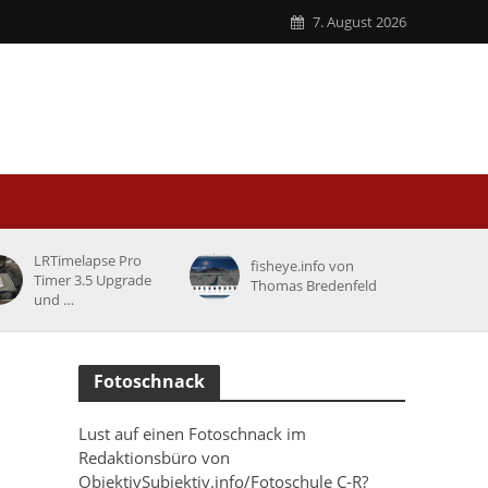
7. August 2026
LRTimelapse Pro
fisheye.info von
Timer 3.5 Upgrade
Thomas Bredenfeld
und …
Fotoschnack
Lust auf einen Fotoschnack im
Redaktionsbüro von
ObjektivSubjektiv.info/Fotoschule C-R?