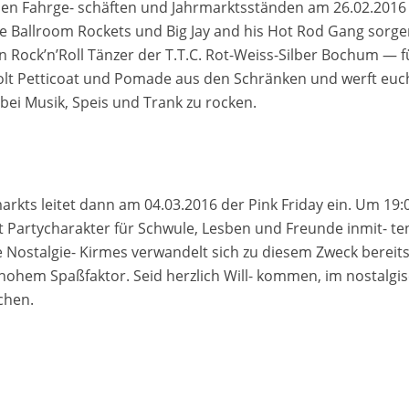
den Fahrge- schäften und Jahrmarktsständen am 26.02.2016
 Ballroom Rockets und Big Jay and his Hot Rod Gang sorge
 Rock’n’Roll Tänzer der T.T.C. Rot-Weiss-Silber Bochum — f
olt Petticoat und Pomade aus den Schränken und werft euch
bei Musik, Speis und Trank zu rocken.
rkts leitet dann am 04.03.2016 der Pink Friday ein. Um 19:
t Partycharakter für Schwule, Lesben und Freunde inmit- te
 Nostalgie- Kirmes verwandelt sich zu diesem Zweck bereit
d hohem Spaßfaktor. Seid herzlich Will- kommen, im nostalgi
chen.