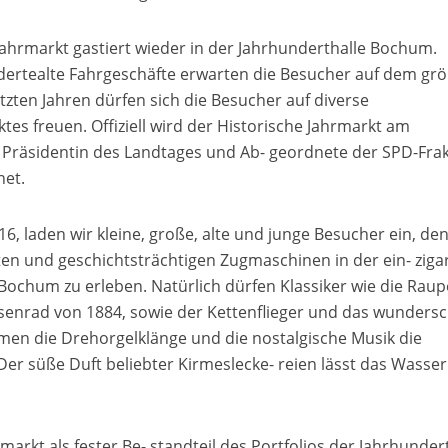
 Jahrmarkt gastiert wieder in der Jahrhunderthalle Bochum.
dertealte Fahrgeschäfte erwarten die Besucher auf dem grö
tzten Jahren dürfen sich die Besucher auf diverse
es freuen. Offiziell wird der Historische Jahrmarkt am
 Präsidentin des Landtages und Ab- geordnete der SPD-Frak
net.
016, laden wir kleine, große, alte und junge Besucher ein, de
en und geschichtsträchtigen Zugmaschinen in der ein- ziga
ochum zu erleben. Natürlich dürfen Klassiker wie die Raup
esenrad von 1884, sowie der Kettenflieger und das wunders
 men die Drehorgelklänge und die nostalgische Musik die
Der süße Duft beliebter Kirmeslecke- reien lässt das Wasser
rmarkt als fester Be- standteil des Portfolios der Jahrhunder