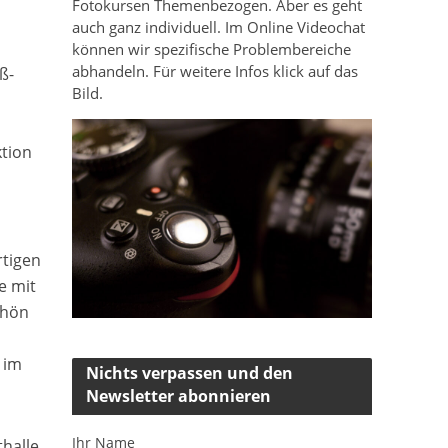
Fotokursen Themenbezogen. Aber es geht
auch ganz individuell. Im Online Videochat
können wir spezifische Problembereiche
abhandeln. Für weitere Infos klick auf das
ß-
Bild.
tion
n
rtigen
e mit
chön
 im
Nichts verpassen und den
Newsletter abonnieren
Ihr Name
thalle