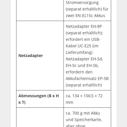
Stromversorgung
(separat erhältlich) für
zwei EN-EL15c Akkus
Netzadapter EH-8P
(separat erhältlich);
erfordert ein USB-
Kabel UC-E25 (im
Lieferumfang)
Netzadapter
Netzadapter EH-5d,
EH-5c und EH-5b,
erfordern den
Akkufacheinsatz EP-5B
(separat erhältlich)
Abmessungen (B x H
ca. 134 × 100,5 × 72
x T)
mm
ca. 700 g mit Akku
und Speicherkarte,
aber ohne