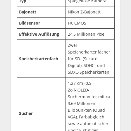
Typ
Spiegellose Kamera
Bajonett
Nikon Z-Bajonett
Bildsensor
FX, CMOS
Effektive Auflösung
24,5 Millionen Pixel
Zwei
Speicherkartenfächer
Speicherkartenfach
für SD- (Secure
Digital), SDHC- und
SDXC-Speicherkarten
1,27-cm-(0,5-
Zoll-)OLED-
Suchermonitor mit ca.
3,69 Millionen
Bildpunkten (Quad
Sucher
VGA), Farbabgleich
sowie automatischer
und 18-stufiger