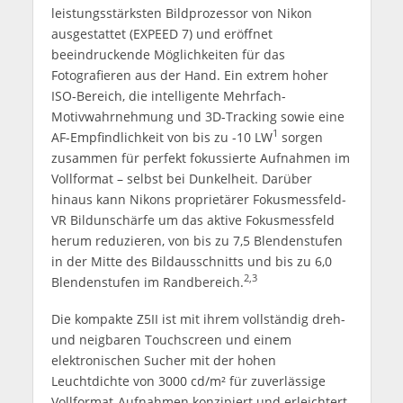
leistungsstärksten Bildprozessor von Nikon
ausgestattet (EXPEED 7) und eröffnet
beeindruckende Möglichkeiten für das
Fotografieren aus der Hand. Ein extrem hoher
ISO-Bereich, die intelligente Mehrfach-
Motivwahrnehmung und 3D-Tracking sowie eine
1
AF-Empfindlichkeit von bis zu -10 LW
sorgen
zusammen für perfekt fokussierte Aufnahmen im
Vollformat – selbst bei Dunkelheit. Darüber
hinaus kann Nikons proprietärer Fokusmessfeld-
VR Bildunschärfe um das aktive Fokusmessfeld
herum reduzieren, von bis zu 7,5 Blendenstufen
in der Mitte des Bildausschnitts und bis zu 6,0
2,3
Blendenstufen im Randbereich.
Die kompakte Z5II ist mit ihrem vollständig dreh-
und neigbaren Touchscreen und einem
elektronischen Sucher mit der hohen
Leuchtdichte von 3000 cd/m² für zuverlässige
Vollformat-Aufnahmen konzipiert und erleichtert