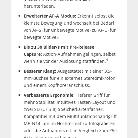
herunterladen.
Erweiterter AF-A Modus:
Erkennt selbst die
kleinste Bewegung und wechselt bei Bedarf
von AF-S (für unbewegte Motive) zu AF-C (für
bewegte Motive).
Bis zu 30 Bilder/s mit Pre-Release
Capture:
Action-Aufnahmen gelingen, selbst
4
wenn sie vor der Auslösung stattfinden.
Besserer Klang:
Ausgestattet mit einer 3,5-
mm-Buchse für ein externes Stereomikrofon
und einem Kopfhöreranschluss.
Verbesserte Ergonomie:
Tieferer Griff für
mehr Stabilität, intuitives Tasten-Layout und
zwei SD-(UHS-II)-Speicherkartenfächer.
Kompatibel mit dem Multifunktionshandgriff
MB-N14, um im Hochformat zu fotografieren
oder die Aufnahmezeit im Vergleich zum Z5II-
Akku allein zu verlängern.