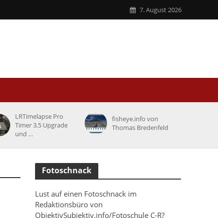
7. August 2026
LRTimelapse Pro
fisheye.info von
Timer 3.5 Upgrade
Thomas Bredenfeld
und …
Fotoschnack
Lust auf einen Fotoschnack im
Redaktionsbüro von
ObjektivSubjektiv.info/Fotoschule C-R?