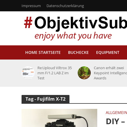
Impressum
Datenschutzerklärung
HOME STARTSEITE
BUCHECKE
EQUIPMENT
Re:Uploud Viltrox 35
Canon erhält zwei
mm F/1.2 LAB Z im
Keypoint Intelligen
Test
Awards
Tag - Fujifilm X-T2
ALLGEMEI
DIY –