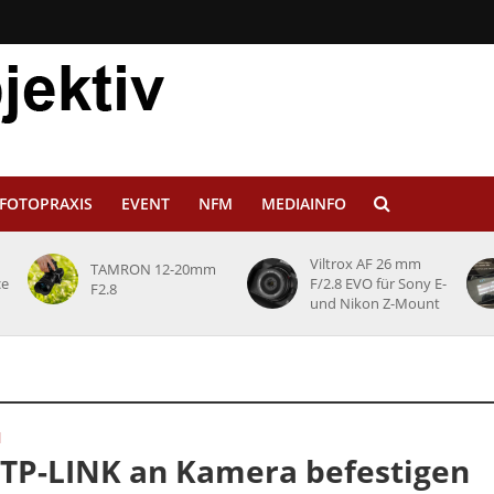
FOTOPRAXIS
EVENT
NFM
MEDIAINFO
Viltrox AF 26 mm
TAMRON 12-20mm
ce
F/2.8 EVO für Sony E-
F2.8
und Nikon Z-Mount
N
 TP-LINK an Kamera befestigen