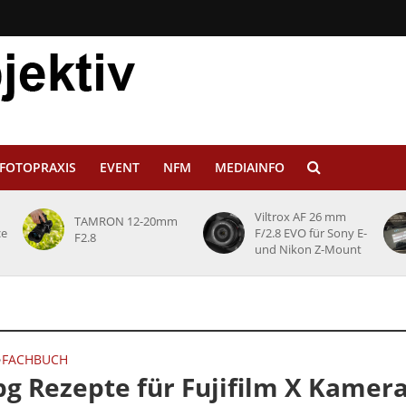
FOTOPRAXIS
EVENT
NFM
MEDIAINFO
Viltrox AF 26 mm
TAMRON 12-20mm
ce
F/2.8 EVO für Sony E-
F2.8
und Nikon Z-Mount
FACHBUCH
•
pg Rezepte für Fujifilm X Kamera