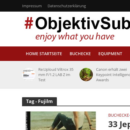
Impressum
Datenschutzerklärung
HOME STARTSEITE
BUCHECKE
EQUIPMENT
Re:Uploud Viltrox 35
Canon erhält zwei
mm F/1.2 LAB Z im
Keypoint Intelligen
Test
Awards
Tag - Fujilm
BUCHECKE
33 Je