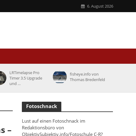
6. August 2026
LRTimelapse Pro
fisheye.info von
Timer 3.5 Upgrade
Thomas Bredenfeld
und …
Fotoschnack
Lust auf einen Fotoschnack im
s –
Redaktionsbüro von
ObjektivSubjektiv.info/Fotoschule C-R?