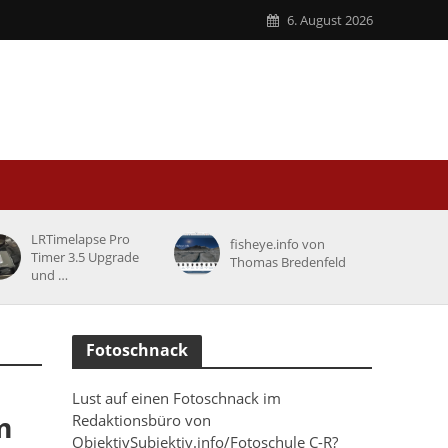
6. August 2026
LRTimelapse Pro
fisheye.info von
Timer 3.5 Upgrade
Thomas Bredenfeld
und …
Fotoschnack
Lust auf einen Fotoschnack im
m
Redaktionsbüro von
ObjektivSubjektiv.info/Fotoschule C-R?