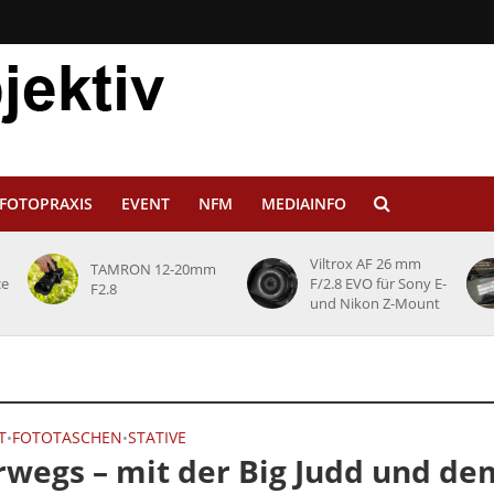
FOTOPRAXIS
EVENT
NFM
MEDIAINFO
Viltrox AF 26 mm
TAMRON 12-20mm
ce
F/2.8 EVO für Sony E-
F2.8
und Nikon Z-Mount
T
FOTOTASCHEN
STATIVE
•
•
wegs – mit der Big Judd und de