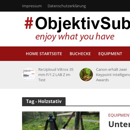
Impressum
Datenschutzerklärung
HOME STARTSEITE
BUCHECKE
EQUIPMENT
Re:Uploud Viltrox 35
Canon erhält zwei
mm F/1.2 LAB Z im
Keypoint Intelligen
Test
Awards
Tag - Holzstativ
EQUIPMEN
Unter