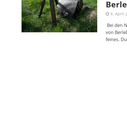
Berle
6. April
Bei den N
von Berle
feines. Du