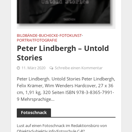
BILDBÄNDE
BUCHECKE
FOTOKUNST
•
•
•
PORTRAITFOTOGRAFIE
Peter Lindbergh – Untold
Stories
11. März 2020
Schreibe einen Kommentar
Peter Lindbergh. Untold Stories Peter Lindbergh,
Felix Krämer, Wim Wenders Hardcover, 27 x 36
cm, 1,91 kg, 320 Seiten ISBN 978-3-8365-7991-
9 Mehrsprachige...
Fotoschnack
Lust auf einen Fotoschnack im Redaktionsbüro von
ObjektivSubjektiv.info/Fotoschule C-R?