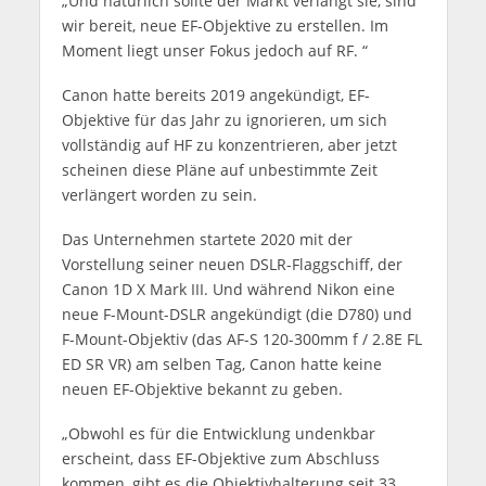
„Und natürlich sollte der Markt verlangt sie, sind
wir bereit, neue EF-Objektive zu erstellen. Im
Moment liegt unser Fokus jedoch auf RF. “
Canon hatte bereits 2019 angekündigt, EF-
Objektive für das Jahr zu ignorieren, um sich
vollständig auf HF zu konzentrieren, aber jetzt
scheinen diese Pläne auf unbestimmte Zeit
verlängert worden zu sein.
Das Unternehmen startete 2020 mit der
Vorstellung seiner neuen DSLR-Flaggschiff, der
Canon 1D X Mark III. Und während Nikon eine
neue F-Mount-DSLR angekündigt (die D780) und
F-Mount-Objektiv (das AF-S 120-300mm f / 2.8E FL
ED SR VR) am selben Tag, Canon hatte keine
neuen EF-Objektive bekannt zu geben.
„Obwohl es für die Entwicklung undenkbar
erscheint, dass EF-Objektive zum Abschluss
kommen, gibt es die Objektivhalterung seit 33