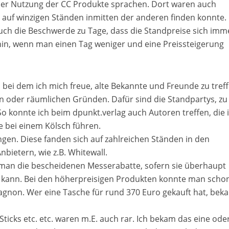
 der Nutzung der CC Produkte sprachen. Dort waren auch
t auf winzigen Ständen inmitten der anderen finden konnte. 
uch die Beschwerde zu Tage, dass die Standpreise sich imm
in, wenn man einen Tag weniger und eine Preissteigerung
, bei dem ich mich freue, alte Bekannte und Freunde zu treff
chen oder räumlichen Gründen. Dafür sind die Standpartys, zu
 konnte ich beim dpunkt.verlag auch Autoren treffen, die 
 bei einem Kölsch führen.
ngen. Diese fanden sich auf zahlreichen Ständen in den
ietern, wie z.B. Whitewall.
man die bescheidenen Messerabatte, sofern sie überhaupt
kann. Bei den höherpreisigen Produkten konnte man scho
gnon. Wer eine Tasche für rund 370 Euro gekauft hat, bek
ticks etc. etc. waren m.E. auch rar. Ich bekam das eine ode