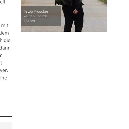
elt
f-stop Produkte
kaufen und 5%
sparen
 mit
 dem
h die
 dann
im
t
yer.
eine