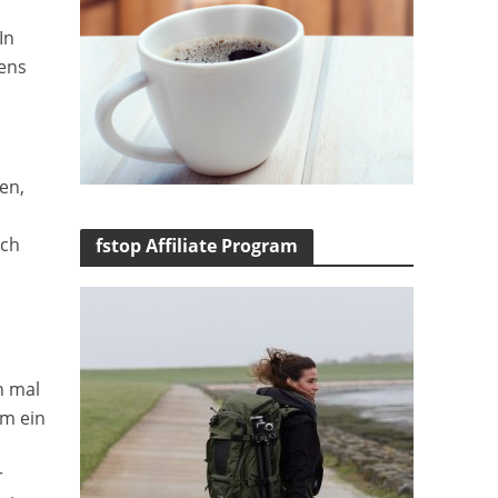
In
ens
en,
ich
fstop Affiliate Program
n mal
am ein
r