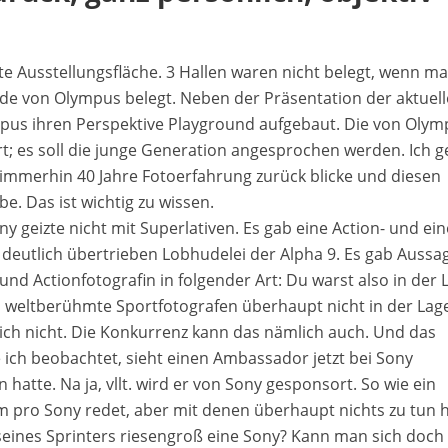
te Ausstellungsfläche. 3 Hallen waren nicht belegt, wenn ma
wurde von Olympus belegt. Neben der Präsentation der aktuel
pus ihren Perspektive Playground aufgebaut. Die von Olym
ert; es soll die junge Generation angesprochen werden. Ich 
auf immerhin 40 Jahre Fotoerfahrung zurück blicke und diesen
e. Das ist wichtig zu wissen.
 geizte nicht mit Superlativen. Es gab eine Action- und ein
 deutlich übertrieben Lobhudelei der Alpha 9. Es gab Aussa
und Actionfotografin in folgender Art: Du warst also in der 
s weltberühmte Sportfotografen überhaupt nicht in der Lag
sich nicht. Die Konkurrenz kann das nämlich auch. Und das
 ich beobachtet, sieht einen Ambassador jetzt bei Sony
atte. Na ja, vllt. wird er von Sony gesponsort. So wie ein
m pro Sony redet, aber mit denen überhaupt nichts zu tun
eines Sprinters riesengroß eine Sony? Kann man sich doch