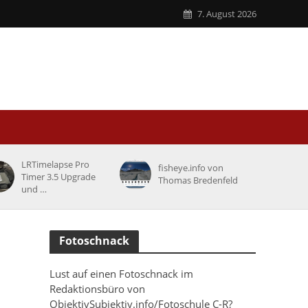
7. August 2026
LRTimelapse Pro
fisheye.info von
Timer 3.5 Upgrade
Thomas Bredenfeld
und …
Fotoschnack
Lust auf einen Fotoschnack im
Redaktionsbüro von
ObjektivSubjektiv.info/Fotoschule C-R?