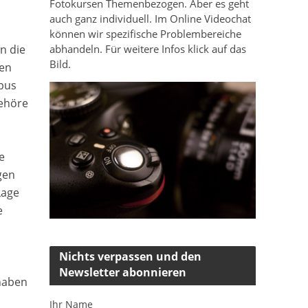
Fotokursen Themenbezogen. Aber es geht
auch ganz individuell. Im Online Videochat
können wir spezifische Problembereiche
n die
abhandeln. Für weitere Infos klick auf das
Bild.
len
pus
gehöre
e
gen
Lage
e
Nichts verpassen und den
Newsletter abonnieren
 haben
Ihr Name