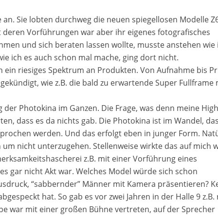
 an. Sie lobten durchweg die neuen spiegellosen Modelle Z
t deren Vorführungen war aber ihr eigenes fotografisches
hmen und sich beraten lassen wollte, musste anstehen wie
wie ich es auch schon mal mache, ging dort nicht.
uch ein riesiges Spektrum an Produkten. Von Aufnahme bis Pr
ngekündigt, wie z.B. die bald zu erwartende Super Fullframe 
der Photokina im Ganzen. Die Frage, was denn meine High
en, dass es da nichts gab. Die Photokina ist im Wandel, das
sprochen werden. Und das erfolgt eben in junger Form. Natü
 um nicht unterzugehen. Stellenweise wirkte das auf mich w
erksamkeitshascherei z.B. mit einer Vorführung eines
il es gar nicht Akt war. Welches Model würde sich schon
Ausdruck, “sabbernder” Männer mit Kamera präsentieren? Ke
bgespeckt hat. So gab es vor zwei Jahren in der Halle 9 z.B.
 war mit einer großen Bühne vertreten, auf der Sprecher