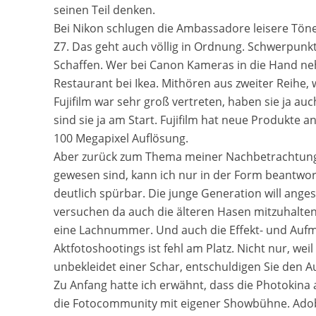
seinen Teil denken.
Bei Nikon schlugen die Ambassadore leisere Töne
Z7. Das geht auch völlig in Ordnung. Schwerpunk
Schaffen. Wer bei Canon Kameras in die Hand ne
Restaurant bei Ikea. Mithören aus zweiter Reihe, 
Fujifilm war sehr groß vertreten, haben sie ja a
sind sie ja am Start. Fujifilm hat neue Produkte a
100 Megapixel Auflösung.
Aber zurück zum Thema meiner Nachbetrachtung 
gewesen sind, kann ich nur in der Form beantwort
deutlich spürbar. Die junge Generation will ange
versuchen da auch die älteren Hasen mitzuhalten
eine Lachnummer. Und auch die Effekt- und Aufm
Aktfotoshootings ist fehl am Platz. Nicht nur, we
unbekleidet einer Schar, entschuldigen Sie den 
Zu Anfang hatte ich erwähnt, dass die Photokina a
die Fotocommunity mit eigener Showbühne. Adobe