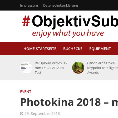
Impressum
Datenschutzerklärung
HOME STARTSEITE
BUCHECKE
EQUIPMENT
Re:Uploud Viltrox 35
Canon erhält zwei
mm F/1.2 LAB Z im
Keypoint Intelligen
Test
Awards
EVENT
Photokina 2018 – 
29. September 2018