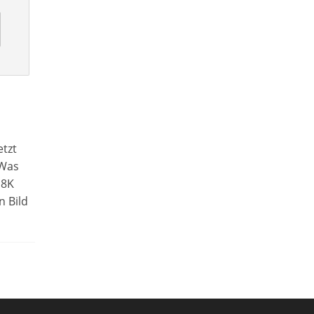
etzt
 Was
 8K
n Bild