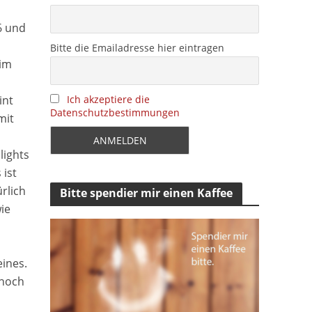
6 und
Bitte die Emailadresse hier eintragen
 im
Ich akzeptiere die
int
Datenschutzbestimmungen
mit
lights
 ist
rlich
Bitte spendier mir einen Kaffee
ie
ines.
 noch