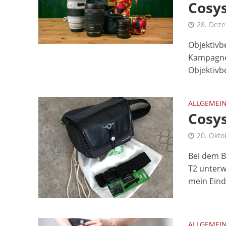
Cosy
28. Dez
Objektivb
Kampagne
Objektivb
ALLGEMEI
Cosys
20. Okto
Bei dem B
T2 unterw
mein Eind
ALLGEMEI