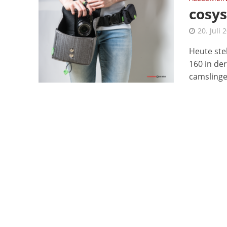
cosys
20. Juli 
Heute ste
160 in de
camslinger