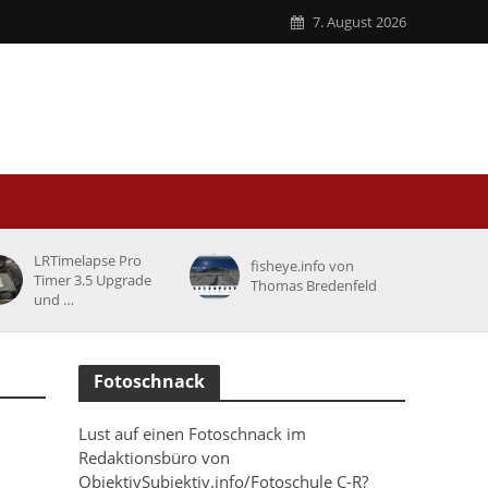
7. August 2026
LRTimelapse Pro
fisheye.info von
Timer 3.5 Upgrade
Thomas Bredenfeld
und …
Fotoschnack
Lust auf einen Fotoschnack im
Redaktionsbüro von
ObjektivSubjektiv.info/Fotoschule C-R?