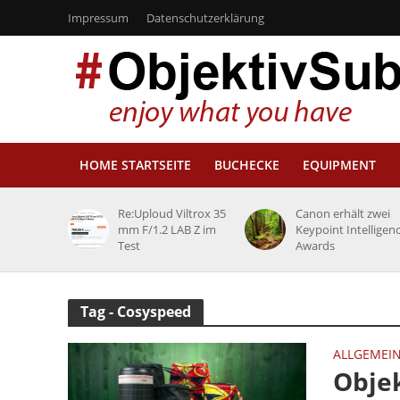
Impressum
Datenschutzerklärung
HOME STARTSEITE
BUCHECKE
EQUIPMENT
Re:Uploud Viltrox 35
Canon erhält zwei
mm F/1.2 LAB Z im
Keypoint Intelligen
Test
Awards
Tag - Cosyspeed
ALLGEMEI
Objek