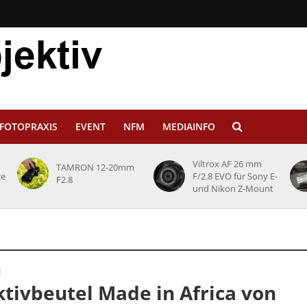
FOTOPRAXIS
EVENT
NFM
MEDIAINFO
Viltrox AF 26 mm
TAMRON 12-20mm
ce
F/2.8 EVO für Sony E-
F2.8
und Nikon Z-Mount
N
tivbeutel Made in Africa von