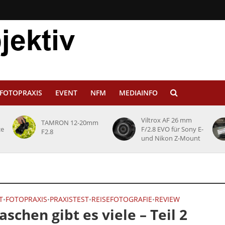
FOTOPRAXIS
EVENT
NFM
MEDIAINFO
Viltrox AF 26 mm
TAMRON 12-20mm
ce
F/2.8 EVO für Sony E-
F2.8
und Nikon Z-Mount
T
FOTOPRAXIS
PRAXISTEST
REISEFOTOGRAFIE
REVIEW
•
•
•
•
aschen gibt es viele – Teil 2