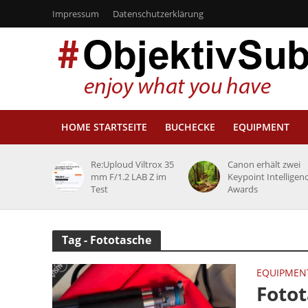
Impressum
Datenschutzerklärung
HOME STARTSEITE
BUCHECKE
EQUIPMENT
Re:Uploud Viltrox 35
Canon erhält zwei
mm F/1.2 LAB Z im
Keypoint Intelligen
Test
Awards
Tag - Fototasche
EQUIPMEN
Fotot