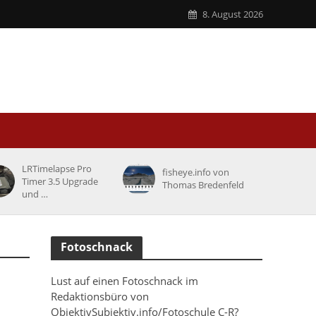
8. August 2026
LRTimelapse Pro
fisheye.info von
Timer 3.5 Upgrade
Thomas Bredenfeld
und …
Fotoschnack
Lust auf einen Fotoschnack im
Redaktionsbüro von
ObjektivSubjektiv.info/Fotoschule C-R?