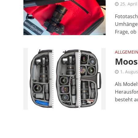
25. Apri
Fototasche
Umhängeta
Frage, ob 
ALLGEMEI
Moose
1. Augus
Als Model
Herausfor
besteht au