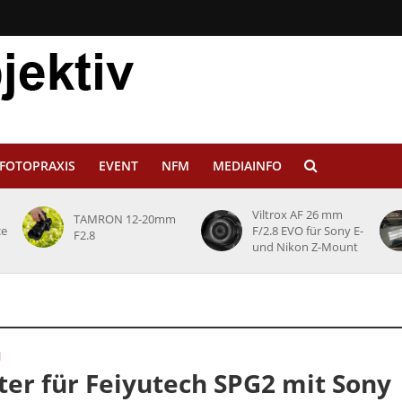
FOTOPRAXIS
EVENT
NFM
MEDIAINFO
Viltrox AF 26 mm
TAMRON 12-20mm
ce
F/2.8 EVO für Sony E-
F2.8
und Nikon Z-Mount
N
er für Feiyutech SPG2 mit Sony