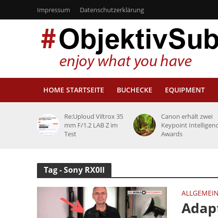
Impressum
Datenschutzerklärung
HOME STARTSEITE
BUCHECKE
EQUIPMENT
Re:Uploud Viltrox 35
Canon erhält zwei
mm F/1.2 LAB Z im
Keypoint Intelligen
Test
Awards
Tag - Sony RX0II
ALLGEMEI
Adapt