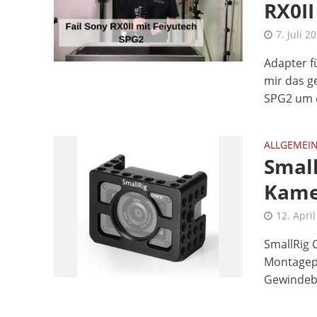
RX0II
7. Juli 2
Adapter fü
mir das g
SPG2 um e
ALLGEMEI
Small
Kame
12. Apri
SmallRig 
Montagepu
Gewindebo