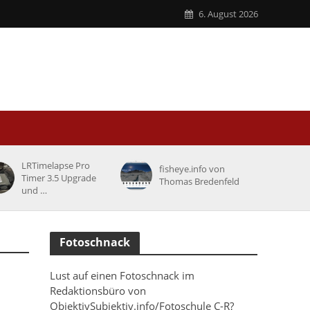
6. August 2026
LRTimelapse Pro
fisheye.info von
Timer 3.5 Upgrade
Thomas Bredenfeld
und …
Fotoschnack
Lust auf einen Fotoschnack im
Redaktionsbüro von
ObjektivSubjektiv.info/Fotoschule C-R?