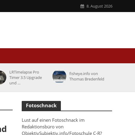
8. August 2026
LRTimelapse Pro
fisheye.info von
Timer 3.5 Upgrade
Thomas Bredenfeld
und …
Fotoschnack
Lust auf einen Fotoschnack im
nd
Redaktionsbüro von
ObjektivSubjektiv.info/Fotoschule C-R?