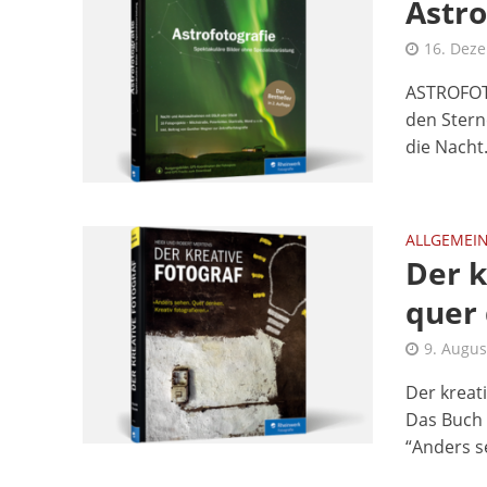
Astro
16. Dez
ASTROFOTO
den Stern
die Nacht.
ALLGEMEI
Der k
quer 
9. Augus
Der kreat
Das Buch 
“Anders s