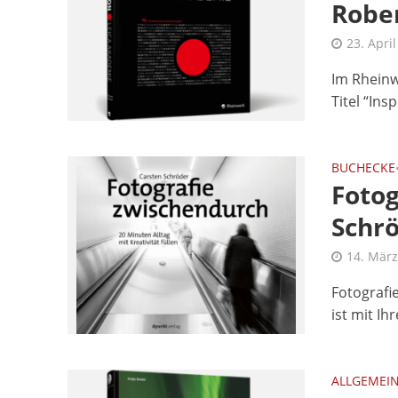
Robe
23. Apri
Im Rheinw
Titel “Ins
BUCHECKE
Fotog
Schr
14. März
Fotografi
ist mit Ih
ALLGEMEI