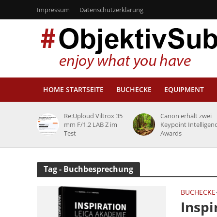
Impressum
Datenschutzerklärung
HOME STARTSEITE
BUCHECKE
EQUIPMENT
Re:Uploud Viltrox 35
Canon erhält zwei
mm F/1.2 LAB Z im
Keypoint Intelligen
Test
Awards
Tag - Buchbesprechung
BUCHECKE
Inspi