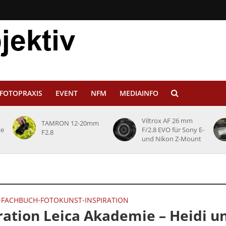
FOTOPRAXIS
EVENT
NFM
MEDIAINFO
Viltrox AF 26 mm
TAMRON 12-20mm
ce
F/2.8 EVO für Sony E-
F2.8
und Nikon Z-Mount
FACHBUCH
FOTOKUNST
INSPIRATION
•
•
•
ration Leica Akademie – Heidi u