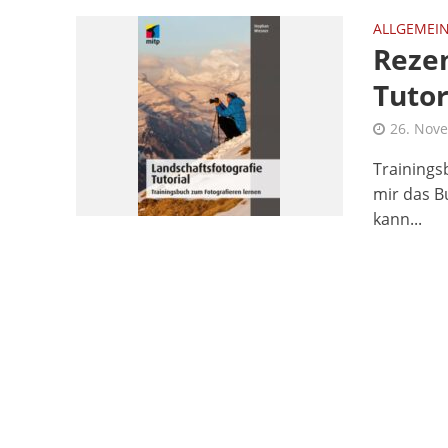
ALLGEMEI
Rezen
Tutor
26. Nov
Trainings
mir das B
kann...